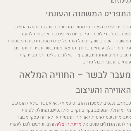
קטיפתי ועוד.
התפריט המשתנה והעונתי
התפריט אצלנו הוא דינמי ממש כמו עונות השנה ומשתנה בהתאם
לעונה, הכל כדי לשמור על טריות מירבית שהיא הבסיס לטעם
המשובח.. השפים שוקדים כל העת על יצירת מנות חדשות המבוססות
על חומרי גלם עונתיים. בחורף תמצאו מנות בשר עשירות יותר עם
רטבים חמים ומחממים, ובקיץ – שילובים קלים יותר עם ירקות
עונתיים ועשבי תיבול טריים.
מעבר לבשר – החוויה המלאה
האווירה והעיצוב
כשאתם נכנסים למסעדת הרברט סמואל, אי אפשר שלא להתרשם
מיד מהחלל המעוצב בקווים נקיים ואלגנטיים, ומחולק לפינות
אינטימיות שמתאימות לארוחה רומנטית או לאירוח עסקי מכובד.
החלונות הגדולים פונים אל
מרינת הרצליה
והים, ונותנים לכם ליהנות