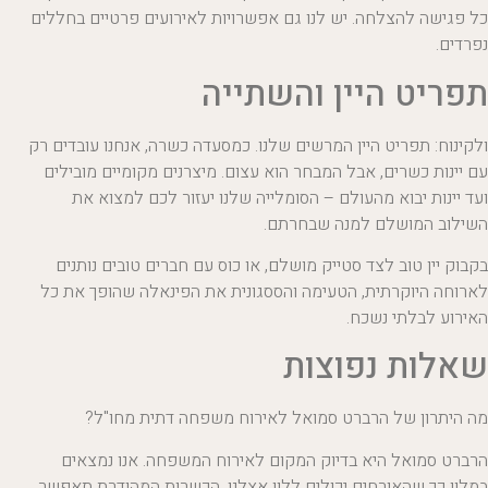
כל פגישה להצלחה. יש לנו גם אפשרויות לאירועים פרטיים בחללים
נפרדים.
תפריט היין והשתייה
ולקינוח: תפריט היין המרשים שלנו. כמסעדה כשרה, אנחנו עובדים רק
עם יינות כשרים, אבל המבחר הוא עצום. מיצרנים מקומיים מובילים
ועד יינות יבוא מהעולם – הסומלייה שלנו יעזור לכם למצוא את
השילוב המושלם למנה שבחרתם.
בקבוק יין טוב לצד סטייק מושלם, או כוס עם חברים טובים נותנים
לארוחה היוקרתית, הטעימה והססגונית את הפינאלה שהופך את כל
האירוע לבלתי נשכח.
שאלות נפוצות
מה היתרון של הרברט סמואל לאירוח משפחה דתית מחו"ל?
הרברט סמואל היא בדיוק המקום לאירוח המשפחה. אנו נמצאים
במלון כך שהאורחים יכולים ללון אצלנו. הכשרות המהודרת תאפשר