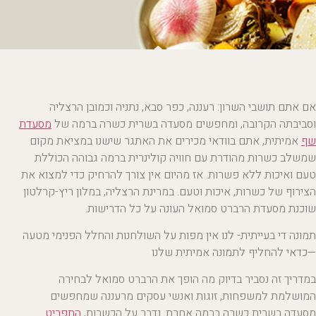
אם אתם תושבי השרון: רעננה, כפר סבא, נתניה וכמובן הרצליה
וסביבתה הקרובה, ומחפשים מסעדה בשרית כשרה ברמה של
מסעדת
שף
אמיתית, אתם בוודאי מכירים את האתגר שישנו במציאת מקום
שמשלב כשרות מהודרת עם חוויה קולינרית ברמה גבוהה הכוללת
טעם ואיכות ללא פשרות. אז מהיום אין צורך להרחיק כדי למצוא את
הצירוף של כשרות, איכות וטעם. במרינת הרצליה, במלון ריץ-קרלטון
שוכנת מסעדת הרברט סמואל העונה על כל הדרישות.
תמונה די בעייתית- לנו אין מפות על השולחנות והחלל הפנימי מטעה
—כדאי להחליף לתמונה אמיתית שלנו
במדריך זה נסביר בדיוק מה הופך את הרברט סמואל לבחירה
המושלמת למשפחות, זוגות ואנשי עסקים מרעננה שמחפשים
מסעדה בשרית כשרה ברמה אחרת. נדבר על הכשרות,
התפריט