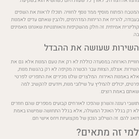
מהמראה המרהיב לאורך כל שעות היום כשהשיא הוא בשקיעה.
המטבח הפתוח מוסיף ממד נוסף לחוויה. תוכלו לראות את השפים
בעבודה, להריח את הריחות המדהימים, ולהבין שאתם עדים לאמנות
קולינרית אמיתית. זה חלק מהשקיפות והאותנטיות שאנחנו מאמינים
בה.
השירות שעושה את ההבדל
חוויית הארוחה במסעדה כוללת לא רק את טעם המנות אלא גם את
השירות. אצלנו, הצוות עבר הכשרה מקיפה לא רק בהגשת מנות,
אלא באמנות האירוח. המלצרים שלנו מכירים את התפריט לפרטי
פרטים, יכולים להמליץ על שילובי מנות, ויודעים להקשיב למה
שאתם באמת רוצים.
תושבי רעננה והשרון שהפכו לאורחים קבועים מספרים שהם חוזרים
לא רק בגלל האוכל המעולה, אלא בגלל התחושה שמישהו באמת
דואג להם. זה השילוב הנכון של מקצועיות ויחס אישי חם.
למי זה מתאים?