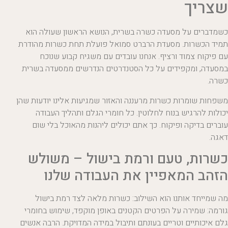
שצריך
כשמדברים על מסעדה כשרה בשרית, הנושא הראשון שעולה הוא
תמיד הכשרות. מסעדת הרברט סמואל פועלת תחת כשרות מהודרת
עם פיקוח צמוד ורציף. אנחנו עובדים עם משגיח קבוע שנוכח
במסעדה, ומקפידים על כל הסטנדרטים הנדרשים ממסעדה בשרית
כשרה.
משפחות שומרות כשרות מרעננה והאזור שמגיעות אלינו יודעות שהן
יכולות להרגיש בנוח לחלוטין. כל חומרי הגלם ותהליך העבודה
עוברים בדיקה ופיקוח. כך אתם יכולים ליהנות מהאוכל בלי שום
דאגה.
כשרות, טעם ורמת בישול – משולש
הזהב המאפיין את העבודה שלנו
מה שמייחד אותנו הוא השילוב: כשרות מלאה לצד רמת בישול
גורמה: שמירה על הפרטים הקטנים באופן מוקפד, שימוש בחומרי
גלם איכותיים וטריים בעונתם ותיבול במידה המדויקת. הרבה אנשים