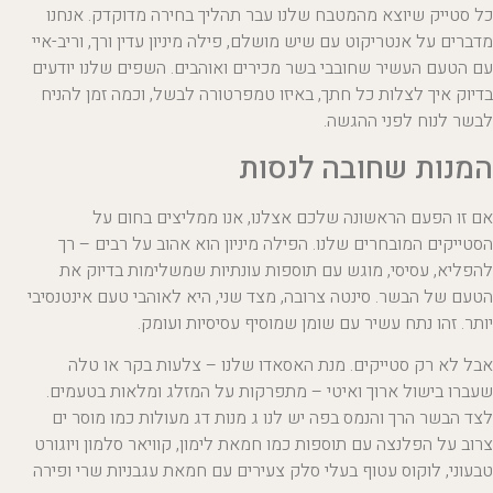
כל סטייק שיוצא מהמטבח שלנו עבר תהליך בחירה מדוקדק. אנחנו
מדברים על אנטריקוט עם שיש מושלם, פילה מיניון עדין ורך, וריב-איי
עם הטעם העשיר שחובבי בשר מכירים ואוהבים. השפים שלנו יודעים
בדיוק איך לצלות כל חתך, באיזו טמפרטורה לבשל, וכמה זמן להניח
לבשר לנוח לפני ההגשה.
המנות שחובה לנסות
אם זו הפעם הראשונה שלכם אצלנו, אנו ממליצים בחום על
הסטייקים המובחרים שלנו. הפילה מיניון הוא אהוב על רבים – רך
להפליא, עסיסי, מוגש עם תוספות עונתיות שמשלימות בדיוק את
הטעם של הבשר. סינטה צרובה, מצד שני, היא לאוהבי טעם אינטנסיבי
יותר. זהו נתח עשיר עם שומן שמוסיף עסיסיות ועומק.
אבל לא רק סטייקים. מנת האסאדו שלנו – צלעות בקר או טלה
שעברו בישול ארוך ואיטי – מתפרקות על המזלג ומלאות בטעמים.
לצד הבשר הרך והנמס בפה יש לנו ג מנות דג מעולות כמו מוסר ים
צרוב על הפלנצה עם תוספות כמו חמאת לימון, קוויאר סלמון ויוגורט
טבעוני, לוקוס עטוף בעלי סלק צעירים עם חמאת עגבניות שרי ופירה