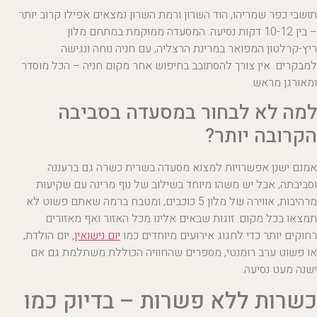
תושבי כפר שמריהו, הוד השרון ורמת השרון נמצאים אפילו קרוב יותר
– בין 10-12 דקות נסיעה. המסעדה ממוקמת במתחם מלון
ריץ-קרלטון המפואר במרינת הרצליה, עם חניה נוחה ונגישה
למבקרים. אין צורך להסתובב בחיפוש אחר מקום חניה – הכל מוסדר
ומאורגן מראש.
למה לא לבחור במסעדה בסביבה
הקרובה יותר?
אמנם ישנן אפשרויות למצוא מסעדה בשרית כשרה גם ברעננה
וסביבתה, אבל יש משהו מיוחד בשילוב של נוף מרינה עם שקיעות
מרהיבות, אווירה של מלון 5 כוכבים, ומטבח ברמה שאתם פשוט לא
תמצאו בכל מקום. זוגות שבאים אלינו מכל האזור ואף מאזורים
רחוקים יותר כדי לחגוג אירועים מיוחדים כמו
יום נישואין
, יום הולדת,
או פשוט ערב רומנטי, מספרים שהחוויה הכוללת משתלמת גם אם
ישנה מעט נסיעה.
כשרות ללא פשרות – בדיוק כמו